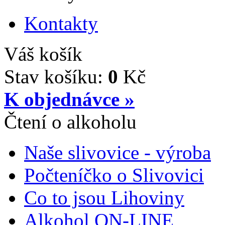
Kontakty
Váš košík
Stav košíku:
0
Kč
K objednávce »
Čtení o alkoholu
Naše slivovice - výroba
Počteníčko o Slivovici
Co to jsou Lihoviny
Alkohol ON-LINE